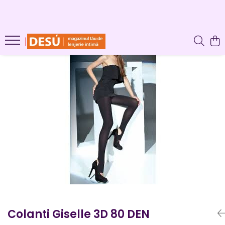
LENJERIE INTIMA
PRODUSE REDUSE
SUTIENE
CHILOTI
CHILOTI
SUTIENE
CORSETE
FUROURI
Colanti Giselle 3D 80 DEN