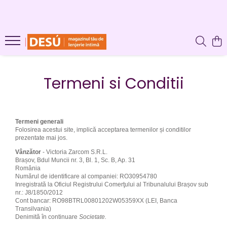
LENJERIE INTIMA
PRODUSE REDUSE
SUTIENE
CHILOTI
CHILOTI
SUTIENE
Termeni si Conditii
CORSETE
FUROURI
Termeni generali
Folosirea acestui site, implică acceptarea termenilor și conditilor
prezentate mai jos.
Vânzător
- Victoria Zarcom S.R.L.
Brașov, Bdul Muncii nr. 3, Bl. 1, Sc. B, Ap. 31
România
Numărul de identificare al companiei: RO30954780
Inregistrată la Oficiul Registrului Comerţului al Tribunalului Brașov sub
nr.: J8/1850/2012
Cont bancar: RO98BTRL00801202W05359XX (LEI, Banca
Transilvania)
Denimită în continuare
Societate.