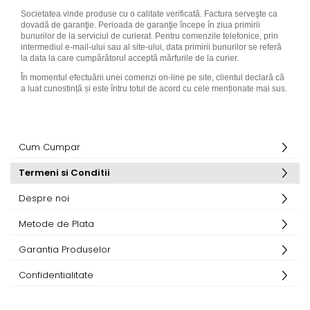
Societatea vinde produse cu o calitate verificată. Factura serveşte ca
dovadă de garanţie. Perioada de garanţie începe în ziua primirii
bunurilor de la serviciul de curierat. Pentru comenzile telefonice, prin
intermediul e-mail-ului sau al site-ului, data primirii bunurilor se referă
la data la care cumpărătorul acceptă mărfurile de la curier.
În momentul efectuării unei comenzi on-line pe site, clientul declară că
a luat cunostință și este întru totul de acord cu cele menționate mai sus.
Cum Cumpar
Termeni si Conditii
Despre noi
Metode de Plata
Garantia Produselor
Confidentialitate