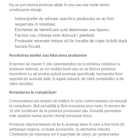
Nu se pot returna produse aflate în una sau mai multe dintre
următoarele situaţii:
Instrucţiunile de utilizare specifice produsului nu au fost
respectate în totalitate;
Etichetele de identificare sunt deteriorate sau lipsesc;
Factura sau chitanţa este distrusă / pierdută;
Produsele returnate trebuie să fie însoţite de copie lizibilă după
factura fiscală.
Restituirea banilor sau înlocuirea produselor
În termen de maxim 5 zile calendaristice de la primirea coletului cu
produsul returnat, se vor restitui banii sau se va înlocui produsul
neconform cu alt produs având aceleaşi specificaţii, transportul fiind
suportat de această dată, în egală măsură, de către cumpărător și de
către vânzător.
Renunțarea la cumpărături
Consumatorul are dreptul să notifice în scris comerciantului că renunţă
la cumpărare, fără penalităţi şi fără invocarea unui motiv, în termen de
10 zile lucrătoare de la primirea produsului său. Această prevedere
este valabilă numai pentru clienţii persoane fizice.
Produsul returnat trebuie să fie în aceeaşi stare în care a fost livrat (în
ambalajul original, cu toate accesoriile, cu etichetele intacte).
Cheltuielile de returnare vor fi suportate de client, iar rambursarea