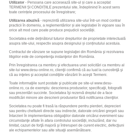
Utilizator
- Persoana care accesează site-ul și care a acceptat
TERMENII ȘI CONDIȚIILE prezentului site, îndeplinind în acest sens
toate cerințele procesului de înregistrare;
Utilizarea abuzivă
- reprezintă utilizarea site-ului într-un mod contrar
practicii în domeniu, a reglementărilor și ale legislației în vigoare sau în
orice alt mod care poate produce prejudicii societății.
Societatea este deținătorul tuturor drepturilor de proprietate intelectuală
asupra site-ului, respectiv asupra designului și conținutului acestuia.
Contractul de vânzare se supune legislaţiei din România şi rezolvarea
litigiilor este de competenţa instanţelor din România.
Prin înregistrarea ca membru şi efectuarea unei solicitări ca membru al
site-lui www.desu-online.ro, clienţii confirmă că au luat la cunostinţă şi
că au inţeles şi acceptat condiţiile vânzării în aceşti Termeni.
Toate informaţiile sunt postate şi publicate pe site-ul www.desu-
online.ro, ca de exemplu: descrierea produselor, specificaţii, fotografii
sau prezentări succinte. Societatea îşi rezervă dreptul de a face
modificări minore ale descrierii produselor fără notificarea clienţilor.
Societatea nu poate fi trasă la răspundere pentru pierderi, deprecieri
sau pentru cheltuieli directe sau indirecte, datorate oricărei greşeli sau
întarzieri în implementarea obligaţiilor datorate oricărui eveniment sau
circumstanţe aflate în afara controlului societății, incluzând, dar nu
limitat, cazuri de forţă majoră şi întreruperi de curent electric, defecţiuni
ale echipamentelor sau alte situaţii asemănătoare.