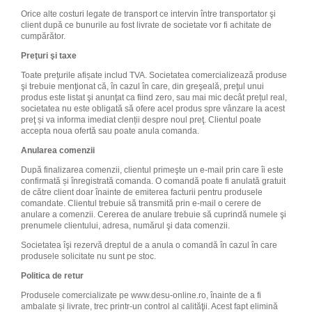
Orice alte costuri legate de transport ce intervin între transportator şi
client după ce bunurile au fost livrate de societate vor fi achitate de
cumpărător.
Preţuri şi taxe
Toate preţurile afișate includ TVA. Societatea comercializează produse
şi trebuie menţionat că, în cazul în care, din greşeală, preţul unui
produs este listat şi anunţat ca fiind zero, sau mai mic decât prețul real,
societatea nu este obligată să ofere acel produs spre vânzare la acest
preţ și va informa imediat clenții despre noul preţ. Clientul poate
accepta noua ofertă sau poate anula comanda.
Anularea comenzii
După finalizarea comenzii, clientul primeşte un e-mail prin care îi este
confirmată și înregistrată comanda. O comandă poate fi anulată gratuit
de către client doar înainte de emiterea facturii pentru produsele
comandate. Clientul trebuie să transmită prin e-mail o cerere de
anulare a comenzii. Cererea de anulare trebuie să cuprindă numele şi
prenumele clientului, adresa, numărul şi data comenzii.
Societatea îşi rezervă dreptul de a anula o comandă în cazul în care
produsele solicitate nu sunt pe stoc.
Politica de retur
Produsele comercializate pe www.desu-online.ro, înainte de a fi
ambalate și livrate, trec printr-un control al calităţii. Acest fapt elimină