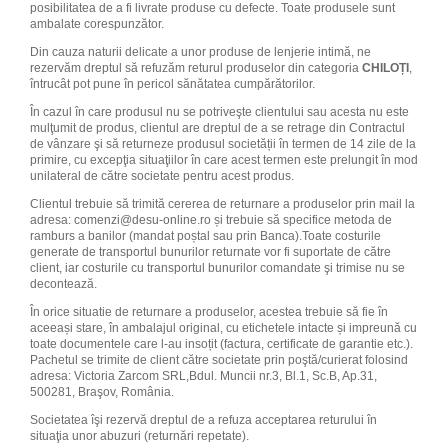
posibilitatea de a fi livrate produse cu defecte. Toate produsele sunt
ambalate corespunzător.
Din cauza naturii delicate a unor produse de lenjerie intimă, ne
rezervăm dreptul să refuzăm returul produselor din categoria
CHILOȚI
,
întrucât pot pune în pericol sănătatea cumpărătorilor.
În cazul în care produsul nu se potriveşte clientului sau acesta nu este
mulţumit de produs, clientul are dreptul de a se retrage din Contractul
de vânzare şi să returneze produsul societății în termen de 14 zile de la
primire, cu excepţia situaţiilor în care acest termen este prelungit în mod
unilateral de către societate pentru acest produs.
Clientul trebuie să trimită cererea de returnare a produselor prin mail la
adresa:
comenzi@desu-online.ro
și trebuie să specifice metoda de
ramburs a banilor (mandat poștal sau prin Banca).Toate costurile
generate de transportul bunurilor returnate vor fi suportate de către
client, iar costurile cu transportul bunurilor comandate şi trimise nu se
decontează.
În orice situatie de returnare a produselor, acestea trebuie să fie în
aceeași stare, în ambalajul original, cu etichetele intacte și impreună cu
toate documentele care l-au insoțit (factura, certificate de garantie etc.).
Pachetul se trimite de client către societate prin poştă/curierat folosind
adresa: Victoria Zarcom SRL,Bdul. Muncii nr.3, Bl.1, Sc.B, Ap.31,
500281, Braşov, România.
Societatea îşi rezervă dreptul de a refuza acceptarea returului în
situaţia unor abuzuri (returnări repetate).