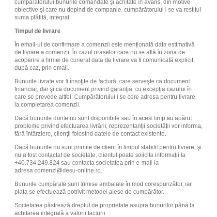
cumpărătorului bunurile comandate şi achitate în avans, din motive
obiective şi care nu depind de companie, cumpărătorului i se va restitui
suma plătită, integral.
Timpul de livrare
În email-ul de confirmare a comenzii este menționată data estimativă
de livrare a comenzii. În cazul orașelor care nu se află în zona de
acoperire a firmei de curierat data de livrare va fi comunicată explicit,
după caz, prin email.
Bunurile livrate vor fi însoţite de factură, care serveşte ca document
financiar, dar şi ca document privind garanţia, cu excepţia cazului în
care se prevede altfel. Cumpărătorului i se cere adresa pentru livrare,
la completarea comenzii.
Dacă bunurile dorite nu sunt disponibile sau în acest timp au apărut
probleme privind efectuarea livrării, reprezentanţii societății vor informa,
fără întârziere, clienţii folosind datele de contact existente.
Dacă bunurile nu sunt primite de client în timpul stabilit pentru livrare, şi
nu a fost contactat de societate, clientul poate solicita informații la
+40.734.249.824 sau contacta societatea prin e-mail la
adresa
comenzi@desu-online.ro
.
Bunurile cumpărate sunt trimise ambalate în mod corespunzător, iar
plata se efectuează potrivit metodei alese de cumpărător.
Societatea păstrează dreptul de proprietate asupra bunurilor până la
achitarea integrală a valorii facturii.