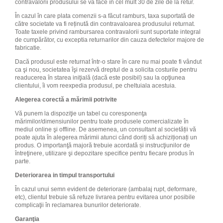
contravalorii produsului se va face în cel mult 30 de zile de la retur.
În cazul în care plata comenzii s-a făcut ramburs, taxa suportată de
către societate va fi reținută din contravaloarea produsului returnat.
Toate taxele privind rambursarea contravalorii sunt suportate integral
de cumpărător, cu exceptia returnarilor din cauza defectelor majore de
fabricatie.
Dacă produsul este returnat într-o stare în care nu mai poate fi vândut
ca şi nou, societatea îşi rezervă dreptul de a solicita costurile pentru
readucerea în starea iniţială (dacă este posibil) sau la opţiunea
clientului, îi vom reexpedia produsul, pe cheltuiala acestuia.
Alegerea corect
ă a mărimii potrivite
Vă punem la dispoziţie un tabel cu coresponenţa
mărimilor/dimensiunilor pentru toate produsele comercializate în
mediul online şi offline. De asemenea, un consultant al societății vă
poate ajuta în alegerea mărimii atunci când doriți să achiziționați un
produs. O importanţă majoră trebuie acordată și instrucţiunilor de
întreţinere, utilizare şi depozitare specifice pentru fiecare produs în
parte.
Deteriorarea in timpul transportului
În cazul unui semn evident de deteriorare (ambalaj rupt, deformare,
etc), clientul trebuie să refuze livrarea pentru evitarea unor posibile
complicaţii în reclamarea bunurilor deteriorate.
Garanţia