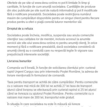
Ofertele de pe site-ul www.desu-online.ro pot fi limitate în timp şi
cantitate, în funcție de cum anunță societatea. Cantităţile de produse
din stoc publicate pe site sunt de natură informativă şi pot fi modificate
fără o notificare prealabilă. Societatea poate restricţiona numărul
maxim de cumpărături disponibile pentru un singur client pentru fiecare
produs pentru a oferi o piaţă corectă tuturor membrilor săi.
Dreptul de a refuza
Societatea poate încheia, modifica, suspenda sau anula comenzile
clienţilor sau calitatea lor de membri, inclusiv accesul la anumite
servicii ale site-ului www.desu-online.ro pentru anumiţi clienţi, în orice
moment şi fără o notificare prealabilă, dacă societatea consideră că
anumiţi clienţi au o conduită care nu respectă legile în vigoare sau
prejudiciază interesele societății.
Livrarea bunurilor
Comanda va fi livrată, în funcție de solicitarea clientului prin: curierat
rapid Urgent Cargus sau prin intermediu Poștei Române, la adresa de
livrare menționată în formularul de comandă.
Taxa pentru transport se achită de către cumpărător. Pentru comenzile
cu o valoare mai mică de 300 lei se achită 27 lei taxa de transport
atunci când livrarea se efectuează prin curierat rapind si 25 lei atunci
când se livreaza cu ajutorul Poștei Române. Pentru comenzile cu o
valoare mai mare de 300 lei, transportul este gratuit.
În situaţia în care societatea nu este în măsură să livreze