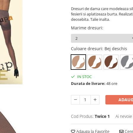
Dresuri de dama care modeleaza silue
fesierii si aplatizeaza burta. Realiza
deosebita. Talie inalta.
Marime dresuri
:
Culoare dresuri
: Bej deschis
IN STOC
Durata de livrare:
48 ore
ADAUG
Cod Produs:
Twice 1
Ai nevoie
Adauga la Favorite
Cere 