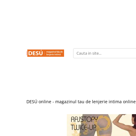
LENJERIE INTIMA
PRODUSE REDUSE
SUTIENE
CHILOTI
CHILOTI
SUTIENE
CORSETE
FUROURI
DESÚ online - magazinul tau de lenjerie intima online