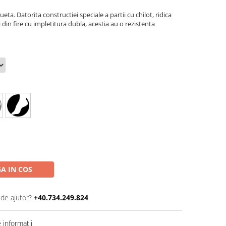
ta. Datorita constructiei speciale a partii cu chilot, ridica
ti din fire cu impletitura dubla, acestia au o rezistenta
A IN COS
 de ajutor?
+40.734.249.824
informatii