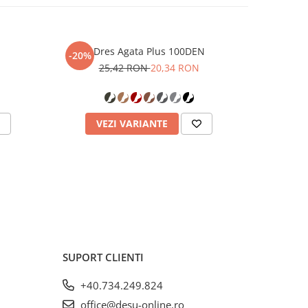
Dres Agata Plus 100DEN
Dresu
-20%
25,42 RON
20,34 RON
VEZI VARIANTE
AD
SUPORT CLIENTI
+40.734.249.824
office@desu-online.ro