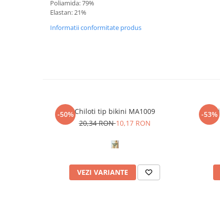
Poliamida: 79%
Elastan: 21%
Informatii conformitate produs
Chiloti tip bikini MA1009
Sut
-50%
-53%
20,34 RON
10,17 RON
VEZI VARIANTE