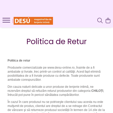
LENJERIE INTIMA
PRODUSE REDUSE
SUTIENE
CHILOTI
CHILOTI
SUTIENE
Politica de Retur
CORSETE
FUROURI
Politica de retur
Produsele comercializate pe www.desu-online.ro, înainte de a fi
ambalate și livrate, trec printr-un control al calităţii. Acest fapt elimină
posibilitatea de a fi livrate produse cu defecte. Toate produsele sunt
ambalate corespunzător.
Din cauza naturii delicate a unor produse de lenjerie intimă, ne
rezervăm dreptul să refuzăm returul produselor din categoria
CHILOȚI
,
întrucât pot pune în pericol sănătatea cumpărătorilor.
În cazul în care produsul nu se potriveşte clientului sau acesta nu este
mulţumit de produs, clientul are dreptul de a se retrage din Contractul
de vânzare şi să returneze produsul societății în termen de 14 zile de la