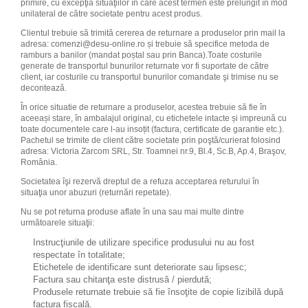
primire, cu excepţia situaţiilor în care acest termen este prelungit în mod
unilateral de către societate pentru acest produs.
Clientul trebuie să trimită cererea de returnare a produselor prin mail la
adresa:
comenzi@desu-online.ro
și trebuie să specifice metoda de
ramburs a banilor (mandat poștal sau prin Banca).Toate costurile
generate de transportul bunurilor returnate vor fi suportate de către
client, iar costurile cu transportul bunurilor comandate şi trimise nu se
decontează.
În orice situatie de returnare a produselor, acestea trebuie să fie în
aceeași stare, în ambalajul original, cu etichetele intacte și impreună cu
toate documentele care l-au insoțit (factura, certificate de garantie etc.).
Pachetul se trimite de client către societate prin poştă/curierat folosind
adresa: Victoria Zarcom SRL, Str. Toamnei nr.9, Bl.4, Sc.B, Ap.4, Braşov,
România.
Societatea îşi rezervă dreptul de a refuza acceptarea returului în
situaţia unor abuzuri (returnări repetate).
Nu se pot returna produse aflate în una sau mai multe dintre
următoarele situaţii:
Instrucţiunile de utilizare specifice produsului nu au fost
respectate în totalitate;
Etichetele de identificare sunt deteriorate sau lipsesc;
Factura sau chitanţa este distrusă / pierdută;
Produsele returnate trebuie să fie însoţite de copie lizibilă după
factura fiscală.