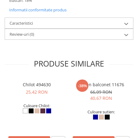
Elastan: 18%
Informatii conformitate produs
Caracteristici
Review-uri
(0)
PRODUSE SIMILARE
Chilot 494630
Sutien balconet 11676
-38%
25,42 RON
66,09 RON
40,67 RON
Culoare Chilot:
Culoare sutien: