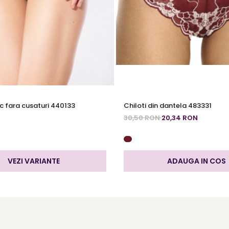
ic fara cusaturi 440133
Chiloti din dantela 483331
30,50 RON
20,34 RON
VEZI VARIANTE
ADAUGA IN COS