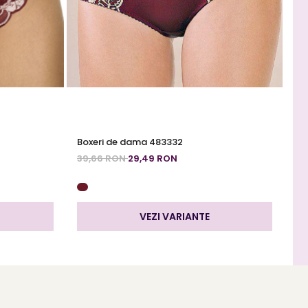
Boxeri de dama 483332
Ch
39,66 RON
29,49 RON
26
VEZI VARIANTE