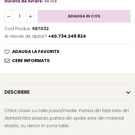
Durata de livrare:
48 ore
ADAUGA IN COS
Cod Produs:
567032
Ai nevoie de ajutor?
+40.734.249.824
ADAUGA LA FAVORITE
CERE INFORMATII
DESCRIERE
Chilot clasic cu talie joasa/medie. Partea din față este din
dantelă fără elastan, partea din spate este din material
elastic, cu decor în zona taliei.