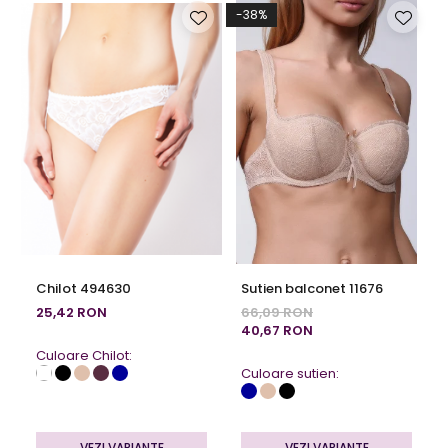
-38%
-
Chilot 494630
Sutien balconet 11676
25,42 RON
66,09 RON
40,67 RON
Culoare Chilot:
Culoare sutien:
VEZI VARIANTE
VEZI VARIANTE