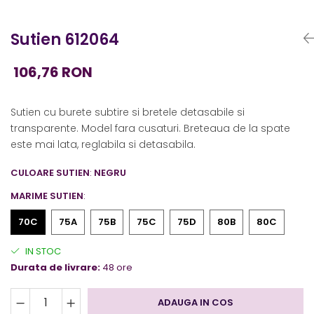
Sutien 612064
106,76 RON
Sutien cu burete subtire si bretele detasabile si
transparente. Model fara cusaturi. Breteaua de la spate
este mai lata, reglabila si detasabila.
CULOARE SUTIEN
:
NEGRU
MARIME SUTIEN
:
70C
75A
75B
75C
75D
80B
80C
IN STOC
Durata de livrare:
48 ore
ADAUGA IN COS