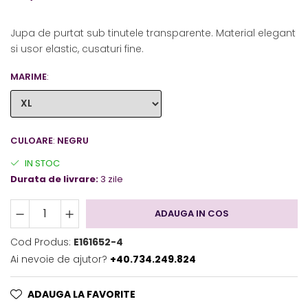
Jupa de purtat sub tinutele transparente. Material elegant
si usor elastic, cusaturi fine.
MARIME
:
CULOARE
:
NEGRU
IN STOC
Durata de livrare:
3 zile
ADAUGA IN COS
Cod Produs:
E161652-4
Ai nevoie de ajutor?
+40.734.249.824
ADAUGA LA FAVORITE