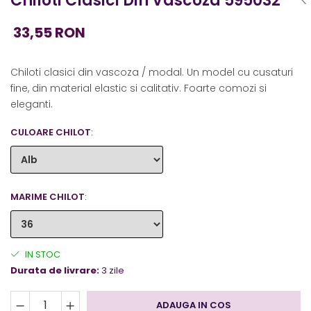
Chiloti Clasici Din Vascoza 595032
33,55 RON
Chiloti clasici din vascoza / modal. Un model cu cusaturi
fine, din material elastic si calitativ. Foarte comozi si
eleganti.
CULOARE CHILOT
:
MARIME CHILOT
:
IN STOC
Durata de livrare:
3 zile
ADAUGA IN COS