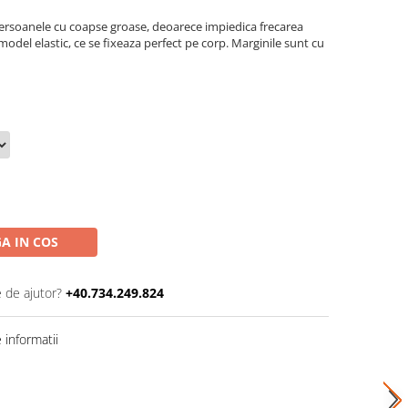
 persoanele cu coapse groase, deoarece impiedica frecarea
model elastic, ce se fixeaza perfect pe corp. Marginile sunt cu
A IN COS
e de ajutor?
+40.734.249.824
informatii