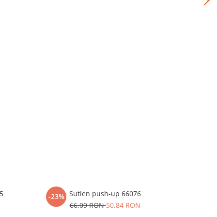
65
Sutien push-up 66076
Sutien
-23%
66,09 RON
50,84 RON