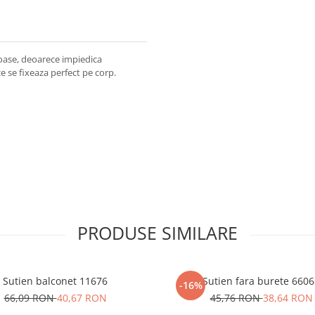
roase, deoarece impiedica
ce se fixeaza perfect pe corp.
PRODUSE SIMILARE
Sutien balconet 11676
Sutien fara burete 660
-16%
66,09 RON
40,67 RON
45,76 RON
38,64 RON