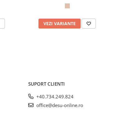
VEZI VARIANTE
V
SUPORT CLIENTI
+40.734.249.824
office@desu-online.ro