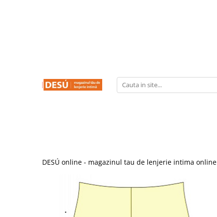
LENJERIE INTIMA
PRODUSE REDUSE
SUTIENE
CHILOTI
CHILOTI
SUTIENE
CORSETE
FUROURI
DESÚ online - magazinul tau de lenjerie intima online