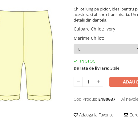
Chilot lung pe picior, ideal pentru
acestora si absorb transpiratia. Un 
detalii din dantela.
Culoare Chilot
:
Ivory
Marime Chilot
:
IN STOC
Durata de livrare:
3 zile
ADAUG
Cod Produs:
E180637
Ai nevoi
Adauga la Favorite
Cere 