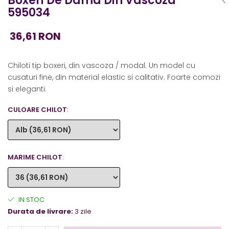
Boxeri De Dama Din Vascoza
595034
36,61 RON
Chiloti tip boxeri, din vascoza / modal. Un model cu
cusaturi fine, din material elastic si calitativ. Foarte comozi
si eleganti.
CULOARE CHILOT
:
MARIME CHILOT
:
IN STOC
Durata de livrare:
3 zile