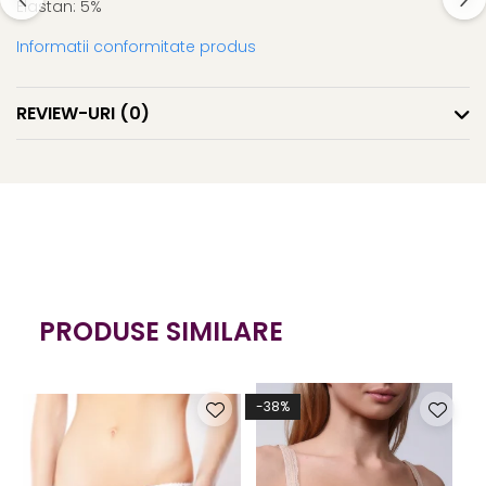
Elastan: 5%
Informatii conformitate produs
REVIEW-URI
(0)
PRODUSE SIMILARE
-38%
-