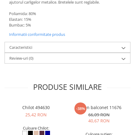
ajutorul carligelor metalice. Bretelele sunt reglabile.
Poliamida: 80%
Elastan: 15%
Bumbac: 5%
Informatii conformitate produs
Caracteristici
Review-uri
(0)
PRODUSE SIMILARE
Chilot 494630
Sutien balconet 11676
-38%
25,42 RON
66,09 RON
40,67 RON
Culoare Chilot:
Culoare sutien: