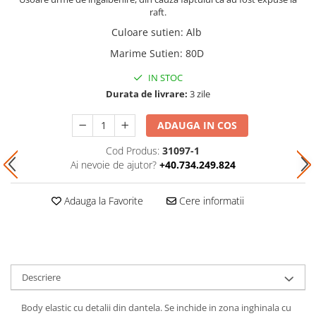
raft.
Culoare sutien
:
Alb
Marime Sutien
:
80D
IN STOC
Durata de livrare:
3 zile
ADAUGA IN COS
Cod Produs:
31097-1
Ai nevoie de ajutor?
+40.734.249.824
Adauga la Favorite
Cere informatii
Descriere
Body elastic cu detalii din dantela. Se inchide in zona inghinala cu