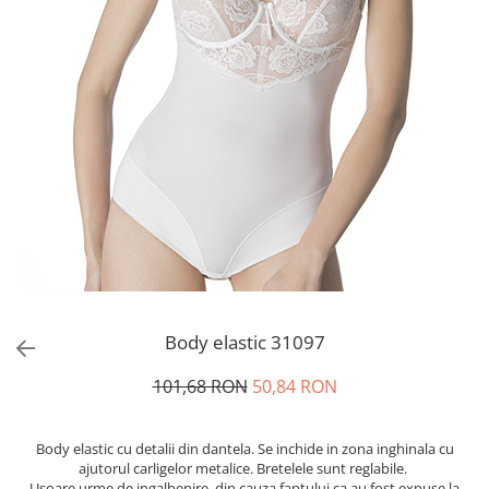
Distribuie
pe
Body elastic 31097
Facebook
101,68 RON
50,84 RON
Body elastic cu detalii din dantela. Se inchide in zona inghinala cu
ajutorul carligelor metalice. Bretelele sunt reglabile.
Usoare urme de ingalbenire, din cauza faptului ca au fost expuse la