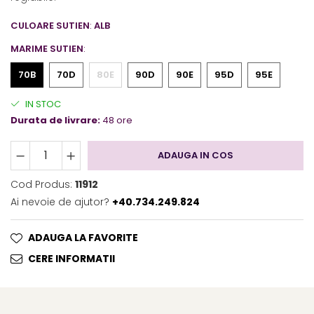
CULOARE SUTIEN
:
ALB
MARIME SUTIEN
:
70B
70D
80E
90D
90E
95D
95E
IN STOC
Durata de livrare:
48 ore
ADAUGA IN COS
Cod Produs:
11912
Ai nevoie de ajutor?
+40.734.249.824
ADAUGA LA FAVORITE
CERE INFORMATII