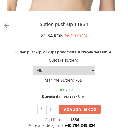
Sutien push-up 11854
81,34 RON
66,09 RON
Sutien push-up, cu cupa preformata si bretele detasabile.
Culoare sutien
:
Marime Sutien
:
70D
IN STOC
Durata de livrare:
48 ore
ADAUGA IN COS
Cod Produs:
11854
Ai nevoie de ajutor?
+40.734.249.824