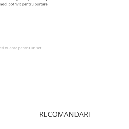
omod
, potrivit pentru purtare
easi nuanta pentru un set
RECOMANDARI