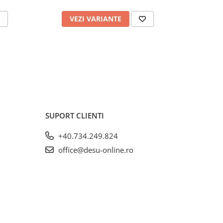
VEZI VARIANTE
V
SUPORT CLIENTI
+40.734.249.824
office@desu-online.ro