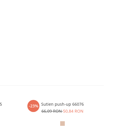
65
Sutien push-up 66076
Sutien
-23%
66,09 RON
50,84 RON