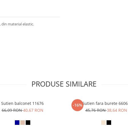
 din material elastic.
PRODUSE SIMILARE
Sutien balconet 11676
Sutien fara burete 660
-16%
66,09 RON
40,67 RON
45,76 RON
38,64 RON