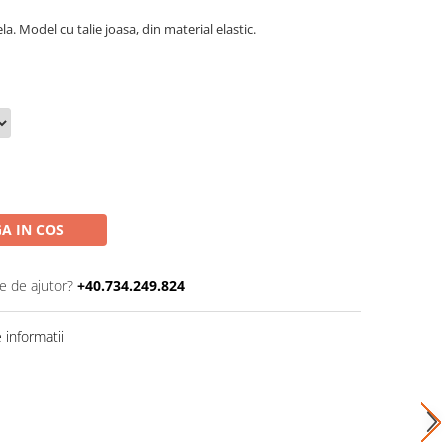
la. Model cu talie joasa, din material elastic.
A IN COS
e de ajutor?
+40.734.249.824
informatii