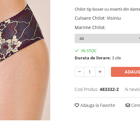
Chilot tip boxer cu insertii din dante
Culoare Chilot
:
Visiniu
Marime Chilot
:
IN STOC
Durata de livrare:
3 zile
ADAUG
Cod Produs:
483332-2
Ai nevoi
Adauga la Favorite
Cere 