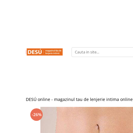
LENJERIE INTIMA
PRODUSE REDUSE
SUTIENE
CHILOTI
CHILOTI
SUTIENE
CORSETE
FUROURI
DESÚ online - magazinul tau de lenjerie intima online
-26%