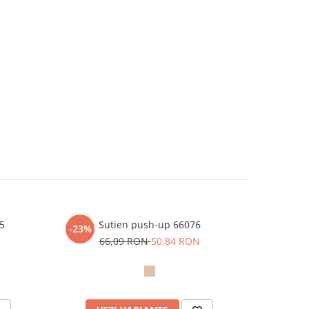
65
Sutien push-up 66076
Sutien
-23%
66,09 RON
50,84 RON