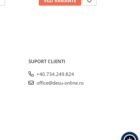
VEZI VARIANTE
V
SUPORT CLIENTI
+40.734.249.824
office@desu-online.ro