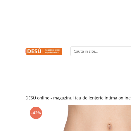
LENJERIE INTIMA
PRODUSE REDUSE
SUTIENE
CHILOTI
CHILOTI
SUTIENE
CORSETE
FUROURI
DESÚ online - magazinul tau de lenjerie intima online
-42%