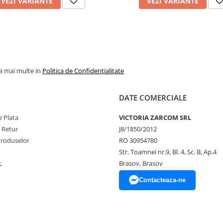
VEZI VARIANTE
VEZI VARIANTE
la mai multe in
Politica de Confidentialitate
DATE COMERCIALE
 Plata
VICTORIA ZARCOM SRL
e Retur
J8/1850/2012
Produselor
RO 30954780
Str. Toamnei nr.9, Bl. 4, Sc. B, Ap.4
L
Brasov, Brasov
Contacteaza-ne