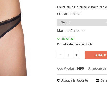
Chiloti tip bikini cu talie inalta, din
Culoare Chilot
:
Marime Chilot
:
44
IN STOC
Durata de livrare:
3 zile
ADAUG
Cod Produs:
1490
Ai nevoie de
Adauga la Favorite
Cere 