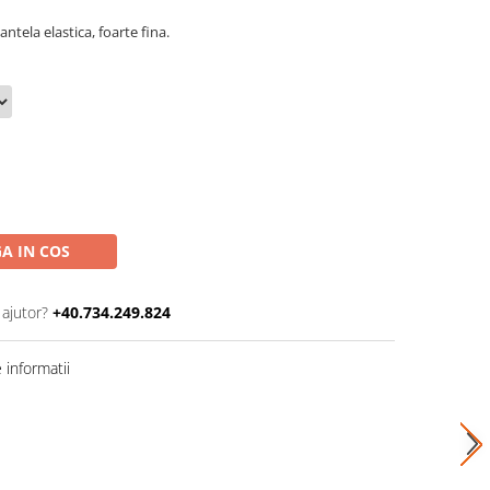
 dantela elastica, foarte fina.
A IN COS
 ajutor?
+40.734.249.824
informatii