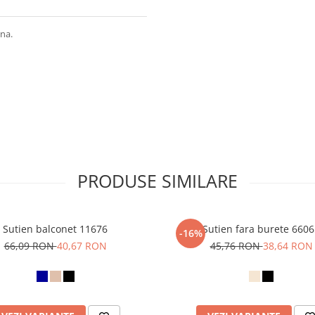
fina.
PRODUSE SIMILARE
Sutien balconet 11676
Sutien fara burete 660
-16%
66,09 RON
40,67 RON
45,76 RON
38,64 RON