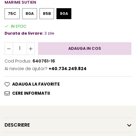
MARIME SUTIEN
:
75C
80A
85B
90A
IN STOC
Durata de livrare:
3 zile
ADAUGA IN COS
Cod Produs:
640761-16
Ai nevoie de ajutor?
+40.734.249.824
ADAUGA LA FAVORITE
CERE INFORMATII
DESCRIERE