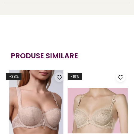
Închidere la spate
cu 3 rânduri de capse pentru
ajustare
Disponibil în culorile
bej
și
negru
Material plăcut la atingere:
89% Poliamidă, 11% Elastan
Acest model este alegerea perfectă pentru femeile care
apreciază funcționalitatea și minimalismul, fără a face
PRODUSE SIMILARE
compromisuri la capitolul stil și feminitate.
-38%
-16%