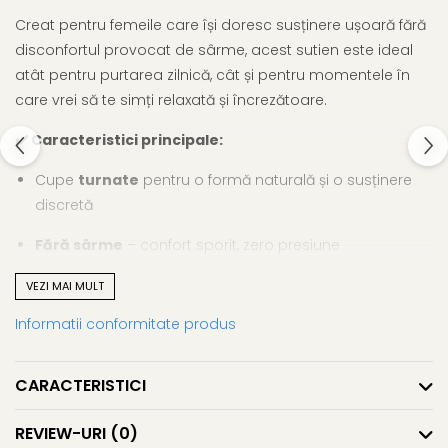
Creat pentru femeile care își doresc susținere ușoară fără
disconfortul provocat de sârme, acest sutien este ideal
atât pentru purtarea zilnică, cât și pentru momentele în
care vrei să te simți relaxată și încrezătoare.
✔️ Caracteristici principale:
Cupe
turnate
pentru o formă naturală și o susținere
discretă
Fără sârme
– confort sporit, zero presiune
Insert cu balenă lată din plastic
, pentru o susținere
VEZI MAI MULT
ușoară
Informatii conformitate produs
Design fără cusături (seamless)
– ideal sub haine
mulate
CARACTERISTICI
Bretele reglabile
, pentru un fit personalizat
REVIEW-URI
(0)