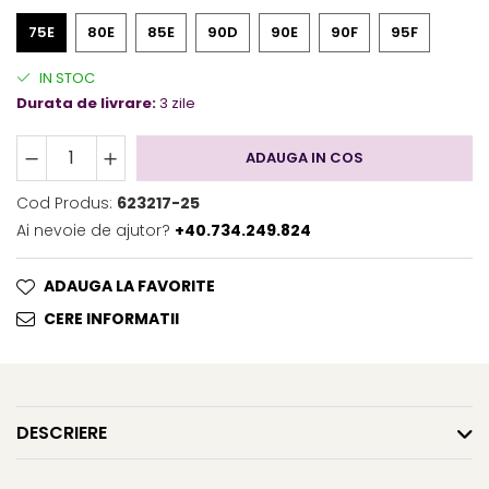
75E
80E
85E
90D
90E
90F
95F
IN STOC
Durata de livrare:
3 zile
ADAUGA IN COS
Cod Produs:
623217-25
Ai nevoie de ajutor?
+40.734.249.824
ADAUGA LA FAVORITE
CERE INFORMATII
DESCRIERE