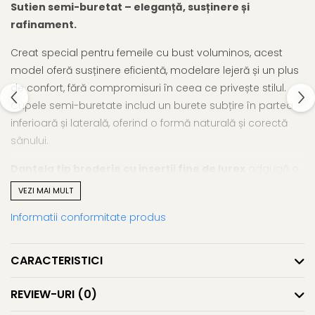
Sutien semi-buretat – eleganță, susținere și
rafinament.
Creat special pentru femeile cu bust voluminos, acest
model oferă susținere eficientă, modelare lejeră și un plus
de confort, fără compromisuri în ceea ce privește stilul.
Cupele semi-buretate includ un burete subțire în partea
inferioară și laterală, oferind o formă naturală și corectă
sânului.
Dantela tip broderie cu inserții fine de lurex
adaugă o
notă rafinată, transformând acest sutien într-o piesă de
VEZI MAI MULT
lenjerie elegantă, potrivită pentru zi cu zi sau pentru ocazii
Informatii conformitate produs
speciale.
CARACTERISTICI
REVIEW-URI
(0)