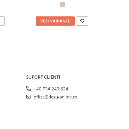
VEZI VARIANTE
V
SUPORT CLIENTI
+40.734.249.824
office@desu-online.ro