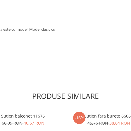
la este cu model. Model clasic cu
PRODUSE SIMILARE
Sutien balconet 11676
Sutien fara burete 660
-16%
66,09 RON
40,67 RON
45,76 RON
38,64 RON