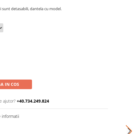
i sunt detasabili, dantela cu model.
A IN COS
e ajutor?
+40.734.249.824
informatii