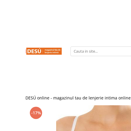
LENJERIE INTIMA
PRODUSE REDUSE
SUTIENE
CHILOTI
CHILOTI
SUTIENE
CORSETE
FUROURI
DESÚ online - magazinul tau de lenjerie intima online
-17%