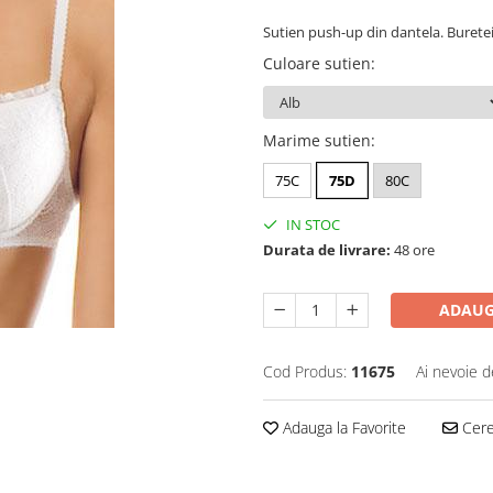
Sutien push-up din dantela. Buretei
Culoare sutien
:
Marime sutien
:
75C
75D
80C
IN STOC
Durata de livrare:
48 ore
ADAUG
Cod Produs:
11675
Ai nevoie d
Adauga la Favorite
Cere 