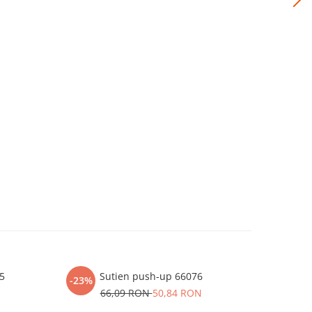
65
Sutien push-up 66076
Sutien
-23%
66,09 RON
50,84 RON