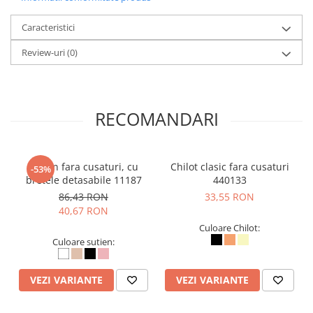
Caracteristici
Review-uri
(0)
RECOMANDARI
Sutien fara cusaturi, cu
Chilot clasic fara cusaturi
-53%
bretele detasabile 11187
440133
86,43 RON
33,55 RON
40,67 RON
Culoare Chilot:
Culoare sutien:
VEZI VARIANTE
VEZI VARIANTE