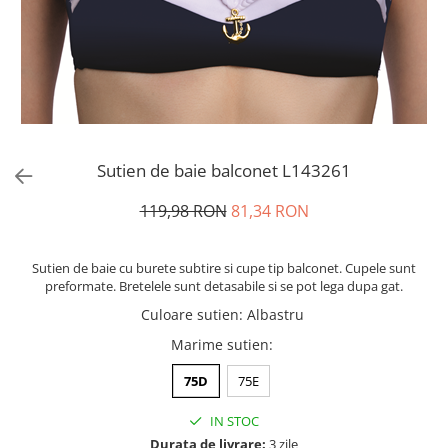
Sutien de baie balconet L143261
119,98 RON
81,34 RON
Sutien de baie cu burete subtire si cupe tip balconet. Cupele sunt
preformate. Bretelele sunt detasabile si se pot lega dupa gat.
Culoare sutien
:
Albastru
Marime sutien
:
75D
75E
IN STOC
Durata de livrare:
3 zile